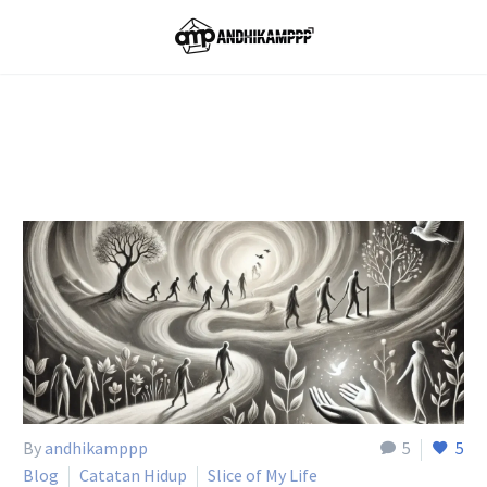
Home
Tag
By
andhikamppp
5
5
Blog
Catatan Hidup
Slice of My Life