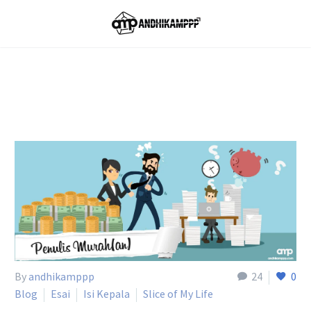
Home
Tag
By
andhikamppp
24
0
Blog
Esai
Isi Kepala
Slice of My Life