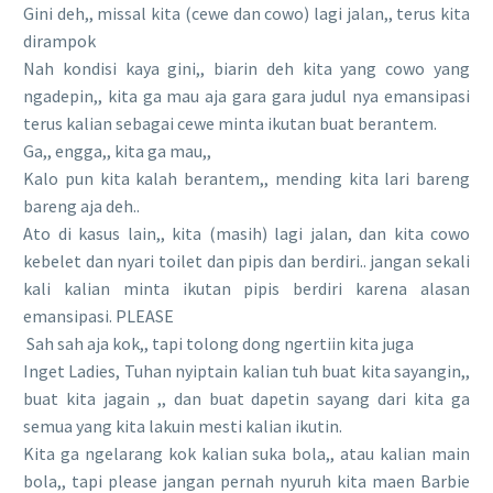
Gini deh,, missal kita (cewe dan cowo) lagi jalan,, terus kita
dirampok
Nah kondisi kaya gini,, biarin deh kita yang cowo yang
ngadepin,, kita ga mau aja gara gara judul nya emansipasi
terus kalian sebagai cewe minta ikutan buat berantem.
Ga,, engga,, kita ga mau,,
Kalo pun kita kalah berantem,, mending kita lari bareng
bareng aja deh..
Ato di kasus lain,, kita (masih) lagi jalan, dan kita cowo
kebelet dan nyari toilet dan pipis dan berdiri.. jangan sekali
kali kalian minta ikutan pipis berdiri karena alasan
emansipasi. PLEASE
Sah sah aja kok,, tapi tolong dong ngertiin kita juga
Inget Ladies, Tuhan nyiptain kalian tuh buat kita sayangin,,
buat kita jagain ,, dan buat dapetin sayang dari kita ga
semua yang kita lakuin mesti kalian ikutin.
Kita ga ngelarang kok kalian suka bola,, atau kalian main
bola,, tapi please jangan pernah nyuruh kita maen Barbie