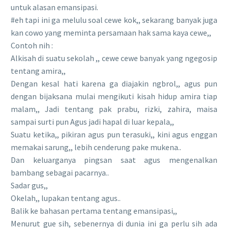
untuk alasan emansipasi.
#eh tapi ini ga melulu soal cewe kok,, sekarang banyak juga
kan cowo yang meminta persamaan hak sama kaya cewe,,
Contoh nih :
Alkisah di suatu sekolah ,, cewe cewe banyak yang ngegosip
tentang amira,,
Dengan kesal hati karena ga diajakin ngbrol,, agus pun
dengan bijaksana mulai mengikuti kisah hidup amira tiap
malam,, Jadi tentang pak prabu, rizki, zahira, maisa
sampai surti pun Agus jadi hapal di luar kepala,,
Suatu ketika,, pikiran agus pun terasuki,, kini agus enggan
memakai sarung,, lebih cenderung pake mukena..
Dan keluarganya pingsan saat agus mengenalkan
bambang sebagai pacarnya..
Sadar gus,,
Okelah,, lupakan tentang agus..
Balik ke bahasan pertama tentang emansipasi,,
Menurut gue sih, sebenernya di dunia ini ga perlu sih ada