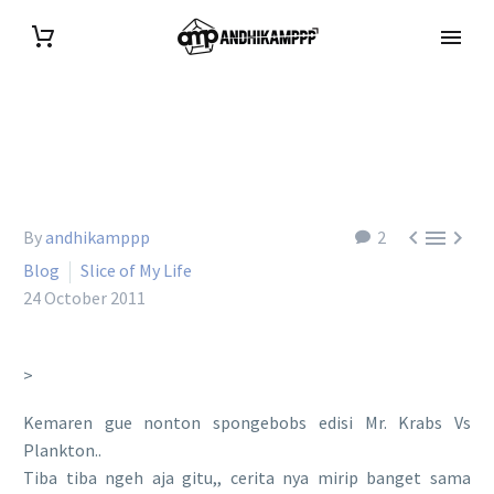



By
andhikamppp
2
Blog
Slice of My Life
24 October 2011
>
Kemaren gue nonton spongebobs edisi Mr. Krabs Vs
Plankton..
Tiba tiba ngeh aja gitu,, cerita nya mirip banget sama