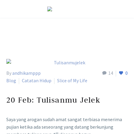
Home
Tag
By
andhikamppp
14
0
Blog
Catatan Hidup
Slice of My Life
20 Feb:
Tulisanmu Jelek
Saya yang arogan sudah amat sangat terbiasa menerima
pujian ketika ada seseorang yang datang berkunjung