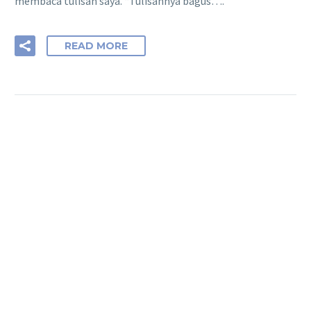
membaca tulisan saya. “Tulisannya bagus….
READ MORE