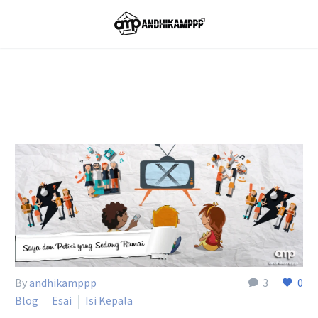
Home
Tag
By
andhikamppp
3
0
Blog
Esai
Isi Kepala