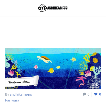
Home
Tag
By
andhikamppp
0
0
Pariwara